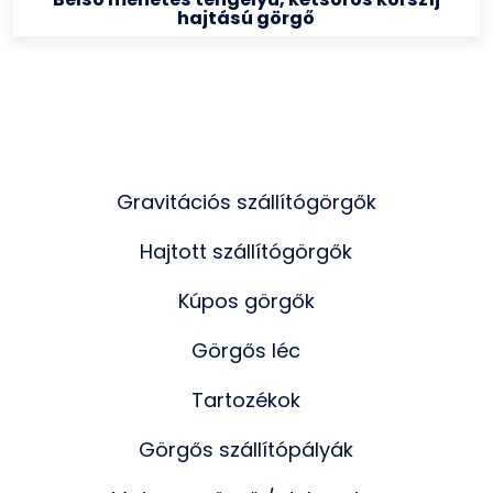
hajtású görgő
Gravitációs szállítógörgők
Hajtott szállítógörgők
Kúpos görgők
Görgős léc
Tartozékok
Görgős szállítópályák