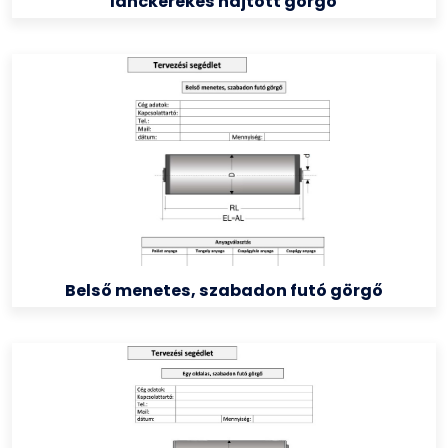
lánckerekes hajtott görgő
Belső menetes, szabadon futó görgő