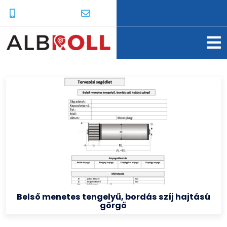
Belső menetes tengelyű, bordás szíj hajtású
görgő