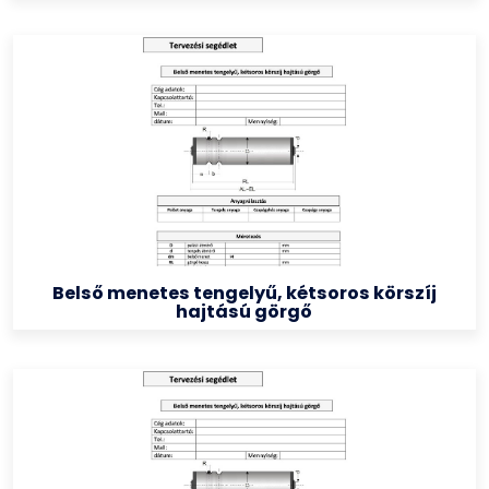
Belső menetes tengelyű, kétsoros körszíj
hajtású görgő