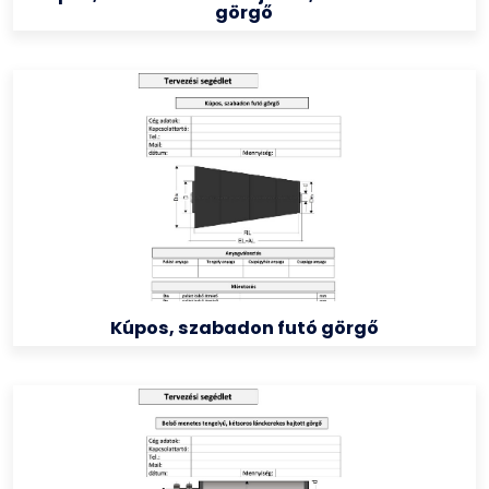
görgő
Kúpos, szabadon futó görgő