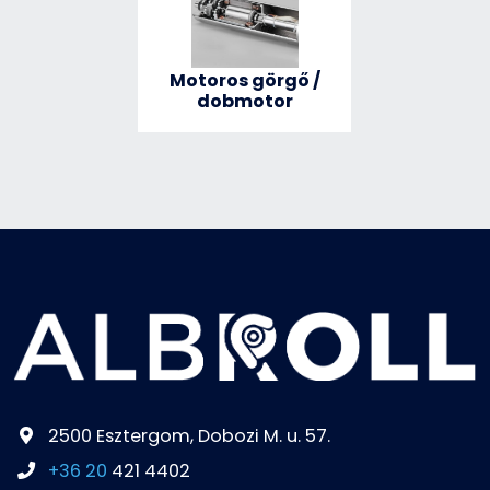
Motoros görgő /
dobmotor
2500 Esztergom, Dobozi M. u. 57.
+36 20
421 4402