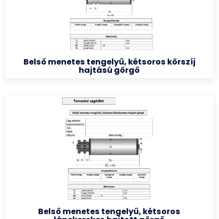
Belső menetes tengelyű, kétsoros körszíj
hajtású görgő
Belső menetes tengelyű, kétsoros