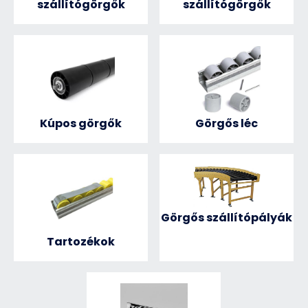
szállítógörgők
szállítógörgők
Kúpos görgők
Görgős léc
Görgős szállítópályák
Tartozékok