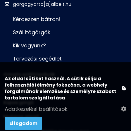
gorgogyarto[a]albelt.hu
Kérdezzen bátran!
Szállítógörgők
Kik vagyunk?
Tervezési segédlet
Görgős szállítópályák
Az oldal sütiket használ. A sütik célja a
felhasználói élmény fokozása, a webhely
Hajtott szállítógörgők
forgalmának elemzése és személyre szabott
tartalom szolgáltatása
Kúpos görgő
Adatkezelési beállítások
Motoros görgő
Elfogadom