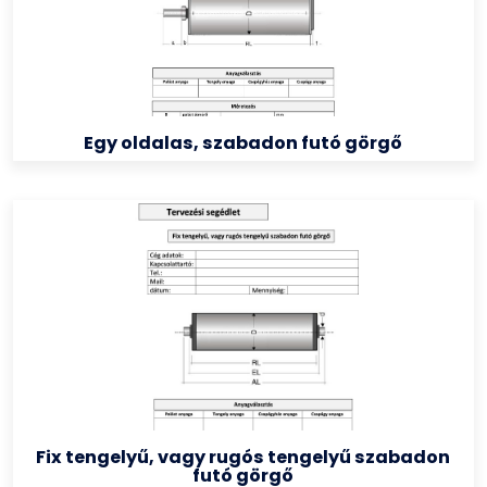
Egy oldalas, szabadon futó görgő
Fix tengelyű, vagy rugós tengelyű szabadon
futó görgő