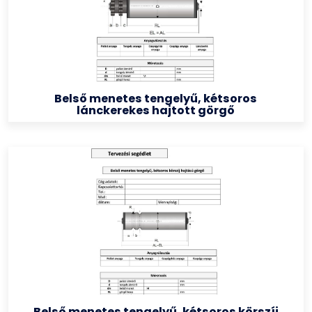
Belső menetes tengelyű, kétsoros
lánckerekes hajtott görgő
Belső menetes tengelyű, kétsoros körszíj